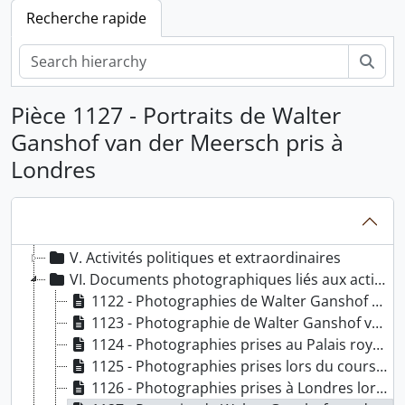
Recherche rapide
Rech
Pièce 1127 - Portraits de Walter
Ganshof van der Meersch pris à
PP 180 - Archives de Ganshof van der Meersch, Walter
Londres
I. Documents privés
II. Carrière militaire
III. Carrière universitaire et scientifique
IV. Carrière judiciaire
V. Activités politiques et extraordinaires
VI. Documents photographiques liés aux activités universitaires, académiques et judiciaires
1122 - Photographies de Walter Ganshof van der Meersch lors de la commémoration du 1er anniversaire de la mort du Roi Albert
1123 - Photographie de Walter Ganshof van der Meersch dans le cortège organisé lors de la mort du Roi Albert 1er
1124 - Photographies prises au Palais royal le 21 juillet 1939
1125 - Photographies prises lors du cours de droit public de l’Université Libre de Bruxelles
1126 - Photographies prises à Londres lors d’un dîner donné par le ministre de la justice pour les belges qui se sont sauvés de Belgique