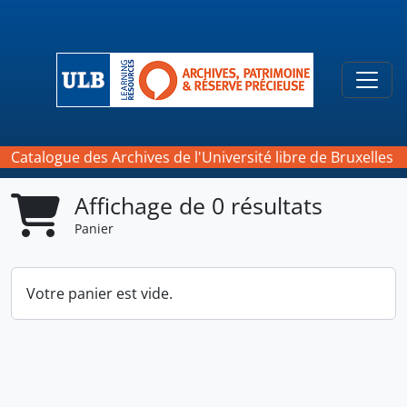
Skip to main content
Togg
Catalogue des Archives de l'Université libre de Bruxelles
Affichage de 0 résultats
Panier
Votre panier est vide.