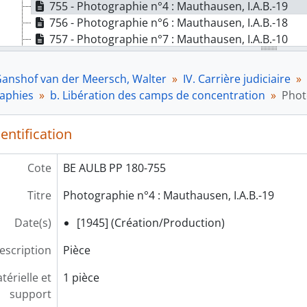
755 - Photographie n°4 : Mauthausen, I.A.B.-19
756 - Photographie n°6 : Mauthausen, I.A.B.-18
757 - Photographie n°7 : Mauthausen, I.A.B.-10
758 - Photographie n°8 : Mauthausen, A.B.I.-9
759 - Photographie n°9 : Mauthausen, A.B.I.-6
Ganshof van der Meersch, Walter
IV. Carrière judiciaire
760 - Photographie n°10 : Mauthausen, I.A.B.-16
raphies
b. Libération des camps de concentration
Phot
761 - Photographie n°13 : Mauthausen, I.A.B.-5
762 - Photographie n°14 : Paulus Jean, qui devait
entification
763 - Photographie n°26 : Un détenu belge mala
764 - Photographie n°32 : potence de la cour (24/
Cote
BE AULB PP 180-755
765 - Photographie n°36 : amas de cadavres (24/4
766 - Photographie n°37 : Un des wagons du trai
Titre
Photographie n°4 : Mauthausen, I.A.B.-19
767 - Photographie n°38 : Mauthausen, I.A.B.-8
768 - Photographie n°39 : Mauthausen, I.A.B.-17
Date(s)
[1945] (Création/Production)
769 - Photographie n°40 : Mauthausen, I.A.B.-14
escription
Pièce
770 - Photographie n°42 : Mauthausen, I.A.B.-11
771 - Photographie n°43 : Mauthausen, A.B.I.-3
érielle et
1 pièce
772 - Photographie n°45 : Camp de Buchenwald. Chaq
support
773 - Photographie n°46 : Les Belges libérés à Buchen