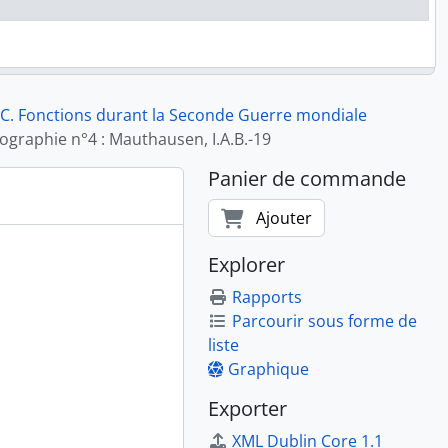
C. Fonctions durant la Seconde Guerre mondiale
ographie n°4 : Mauthausen, I.A.B.-19
Panier de commande
 décéder le lendemain à 21 heures (24/4/1945)
de au Nordhausen
Ajouter
4/1945)
/1945)
Explorer
n de cadavres de Dachau
Rapports
Parcourir sous forme de
liste
Graphique
Exporter
ue prisonnier a son numéro matricule tatoué sur le bras
wald, attendent leur rapatriement sur l’aérodrome de Weimar
XML Dublin Core 1.1