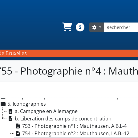
 - Archives de Ganshof van der Meersch, Walter
Documents privés
Rechercher
Search options
 Carrière militaire
Panier
Liens rapides
. Carrière universitaire et scientifique
 Carrière judiciaire
A. Avocat et substitut au Procureur du Roi
de Bruxelles
B. Procureur du Roi
C. Fonctions durant la Seconde Guerre mondiale
755 - Photographie n°4 : Mauth
1. Auditeur général
2. Haut-Commissaire à la sécurité de l'État
3. Activités clandestines et réseau Tournay
4. Coupures de presses diverses concernant la période
5. Iconographies
a. Campagne en Allemagne
b. Libération des camps de concentration
753 - Photographie n°1 : Mauthausen, A.B.I.-4
754 - Photographie n°2 : Mauthausen, I.A.B.-12