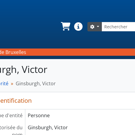
Rechercher
Search options
Panier
Liens rapides
de Bruxelles
rgh, Victor
rité
Ginsburgh, Victor
entification
e d'entité
Personne
orisée du
Ginsburgh, Victor
nom