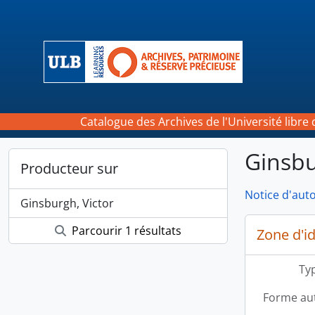
Skip to main content
Catalogue des Archives de l'Université libre 
Ginsbu
Producteur sur
Notice d'auto
Ginsburgh, Victor
Parcourir 1 résultats
Zone d'id
Typ
Forme aut