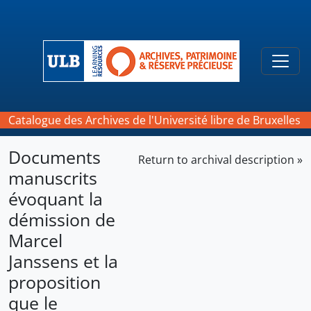
Skip to main content
Togg
Catalogue des Archives de l'Université libre de Bruxelles
Documents
Return to archival description »
manuscrits
évoquant la
démission de
Marcel
Janssens et la
proposition
que le