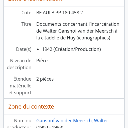
VI. Documents photographiques liés aux activités universitaires, académiques et judiciaires
VII. Fonctions honorifiques, nominations, reconnaissances de statuts, distinctions et médailles
Cote
BE AULB PP 180-458.2
VIII. Notices biographiques
Titre
Documents concernant l’incarcération
IX. Dossiers retrouvés dans le bureau de Walter Ganshof van der Meersch en vue de la rédaction de ses mémoires
de Walter Ganshof van der Meersch à
X. Correspondance générale
la citadelle de Huy (iconographies)
XI. Addendum
Date(s)
1942 (Création/Production)
Niveau de
Pièce
description
Étendue
2 pièces
matérielle
et support
Zone du contexte
Nom du
Ganshof van der Meersch, Walter
producteur
(1900 - 1993)