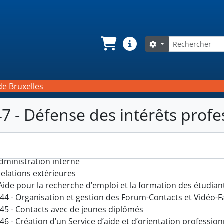
Rechercher
Search options
Panier
Liens rapides
de Bruxelles
47 - Défense des intérêts prof
Archives de l'Association des diplômé.e.s en Sciences de l'Un
Administration interne
 Relations extérieures
. Aide pour la recherche d’emploi et la formation des étudian
44 - Organisation et gestion des Forum-Contacts et Vidéo-F
45 - Contacts avec de jeunes diplômés
46 - Création d’un Service d’aide et d’orientation profession