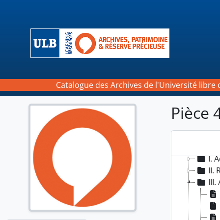
Skip to main content
Catalogue des Archives de l'Université libre 
Pièce 
13V - 
I. 
II.
III