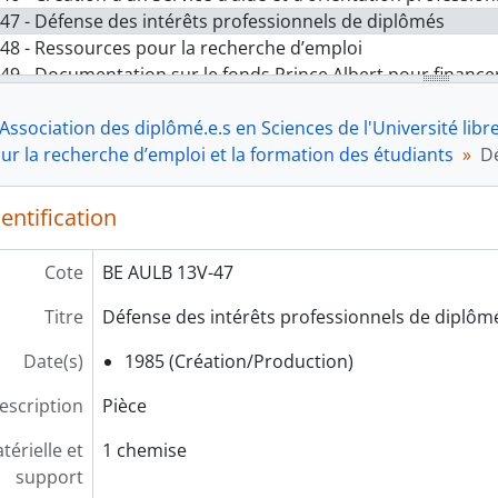
47 - Défense des intérêts professionnels de diplômés
48 - Ressources pour la recherche d’emploi
49 - Documentation sur le fonds Prince Albert pour financer
50 - Gestion de l’annuaire de l’AScBr
'Association des diplômé.e.s en Sciences de l'Université libr
51 - Contacts et documentation de sociétés cherchant des
pour la recherche d’emploi et la formation des étudiants
52 - Organisation de stages industriels par l’ACBr
Dé
 Activités
 Documentation
entification
 Iconographie
Cote
BE AULB 13V-47
Titre
Défense des intérêts professionnels de diplôm
Date(s)
1985 (Création/Production)
escription
Pièce
érielle et
1 chemise
support