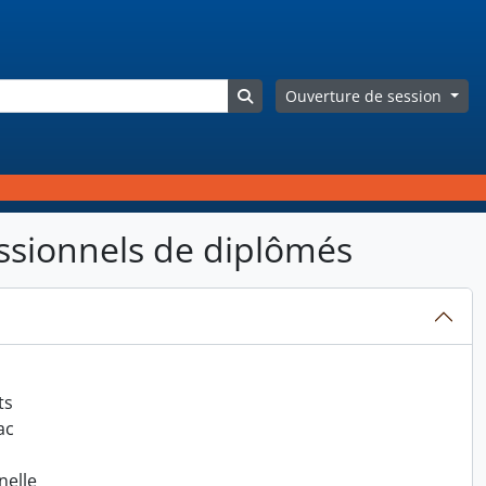
Search in browse page
Ouverture de session
essionnels de diplômés
iversité libre de Bruxelles
ts
ac
nelle