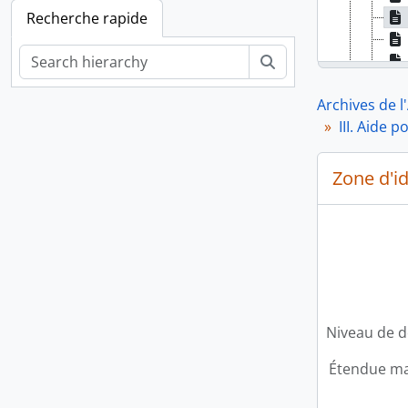
Recherche rapide
Rechercher
Archives de l
III. Aide 
IV.
V.
Zone d'id
VI.
Niveau de d
Étendue mat