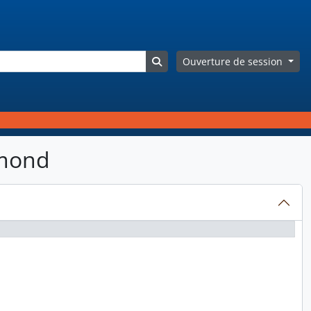
Search in browse page
Ouverture de session
dmond