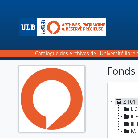
Skip to main content
Catalogue des Archives de l'Université libre 
Fonds 
Z 101 
I.
II.
III
IV.