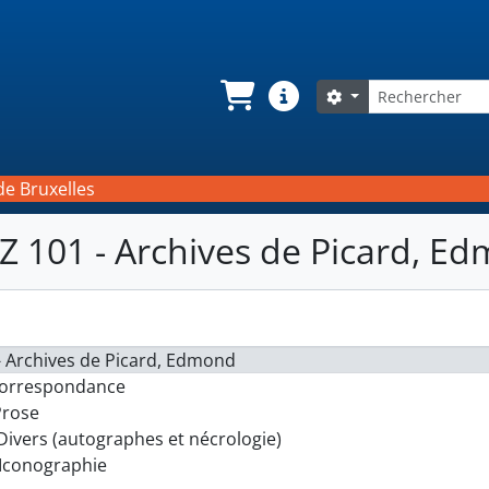
Rechercher
Search options
Panier
Liens rapides
de Bruxelles
Z 101 - Archives de Picard, E
- Archives de Picard, Edmond
 Correspondance
 Prose
. Divers (autographes et nécrologie)
 Iconographie