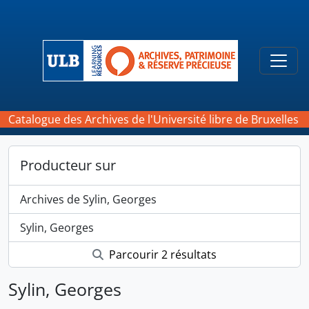
Skip to main content
Togg
Catalogue des Archives de l'Université libre de Bruxelles
Producteur sur
Archives de Sylin, Georges
Sylin, Georges
Parcourir 2 résultats
Sylin, Georges