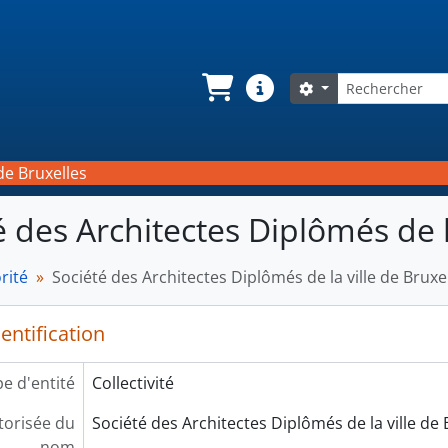
Rechercher
Search options
Panier
Liens rapides
de Bruxelles
é des Architectes Diplômés de l
rité
Société des Architectes Diplômés de la ville de Bruxe
entification
e d'entité
Collectivité
orisée du
Société des Architectes Diplômés de la ville de 
nom