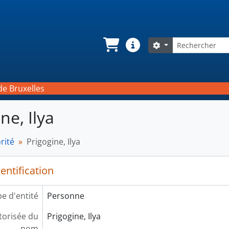
Rechercher
Search options
Panier
Liens rapides
de Bruxelles
ne, Ilya
rité
Prigogine, Ilya
entification
e d'entité
Personne
orisée du
Prigogine, Ilya
nom