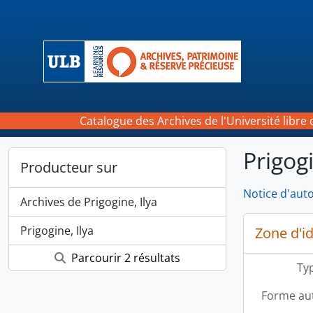
Skip to main content
Catalogue des Archives de l'Université libre 
Prigogi
Producteur sur
Notice d'auto
Archives de Prigogine, Ilya
Prigogine, Ilya
Zone d'id
Parcourir 2 résultats
Typ
Forme aut