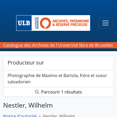
Skip to main content
Togg
Catalogue des Archives de l'Université libre de Bruxelles
Producteur sur
Photographie de Maximo et Bartola, frère et soeur
salvadorien
Parcourir 1 résultats
Nestler, Wilhelm
Notice d'autorité
Nestler, Wilhelm