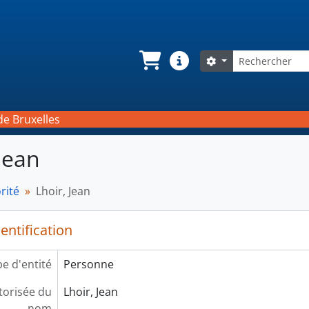
Rechercher
Search options
Panier
Liens rapides
de Bruxelles
 Jean
rité
Lhoir, Jean
entification
e d'entité
Personne
orisée du
Lhoir, Jean
nom