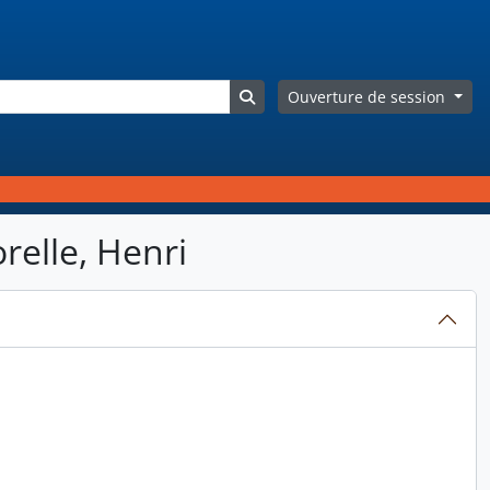
Search in browse page
Ouverture de session
relle, Henri