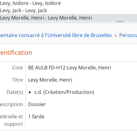
Levy, Isidore - Levy, Isidore
Levy, Jack - Levy, Jack
Levy Morelle, Henri - Levy Morelle, Henri
Lewillie, Léon - Lewillie, Léon
Lewis, William Arthur - Lewis, William Arthur
taire consacré à l'Université libre de Bruxelles
Persona
Ley, Auguste - Ley, Auguste
Ley, Rodolphe - Ley, Rodolphe
entification
Leybaert, Jacqueline - Leybaert, Jacqueline
Leyder, Jean - Leyder, Jean
Cote
BE AULB FD-H12-Levy Morelle, Henri
Leys, Christophe - Leys, Christophe
L'Hermite, Marc - L'Hermite, Marc
Titre
Levy Morelle, Henri
Lheureux, Philippe - Lheureux, Philippe
Lhoir, Jean - Lhoir, Jean
Date(s)
s.d. (Création/Production)
L'Homme, Guy - L'Homme, Guy
escription
Dossier
Liberman, Alvin M. - Liberman, Alvin C.
Libert, Frédérick - Libert, Frédérick
érielle et
1 farde
Libert, Marc - Libert, Marc
support
Libert, Jacques - Libert, Jacques
Libois, Paul - Libois, Paul