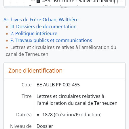
456 - Brochure relative au développement de la marine marchande belge
G. Affaires économiques et sociales
H. Cultes et corporations religieuses
Archives de Frère-Orban, Walthère
I. Exploration et colonisation de l'Afrique centrale
III. Dossiers de documentation
J. Objets divers
2. Politique intérieure
3. Politique étrangère
F. Travaux publics et communications
IV. Documents concernant des personnalités de la vie politique belge
Lettres et circulaires relatives à l'amélioration du
V. Coupures de presse (1878-1884)
canal de Terneuzen
VI. Lettres et autographes
VII. Annexe
Zone d'identification
Cote
BE AULB PP 002-455
Titre
Lettres et circulaires relatives à
l'amélioration du canal de Terneuzen
Date(s)
1878 (Création/Production)
Niveau de
Dossier