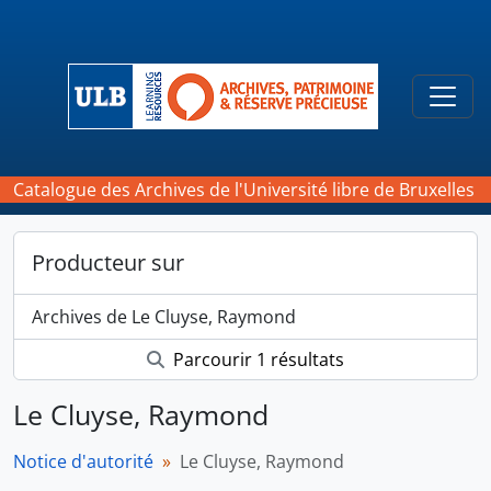
Skip to main content
Togg
Catalogue des Archives de l'Université libre de Bruxelles
Producteur sur
Archives de Le Cluyse, Raymond
Parcourir 1 résultats
Le Cluyse, Raymond
Notice d'autorité
Le Cluyse, Raymond