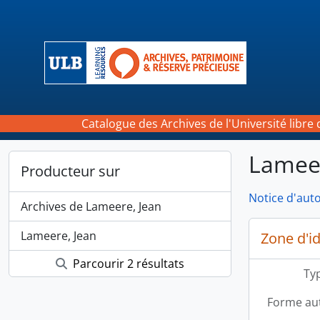
Skip to main content
Catalogue des Archives de l'Université libre 
Lameer
Producteur sur
Notice d'auto
Archives de Lameere, Jean
Lameere, Jean
Zone d'id
Parcourir 2 résultats
Typ
Forme aut