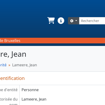
Rechercher
Search options
Panier
Liens rapides
de Bruxelles
e, Jean
rité
Lameere, Jean
entification
e d'entité
Personne
orisée du
Lameere, Jean
nom