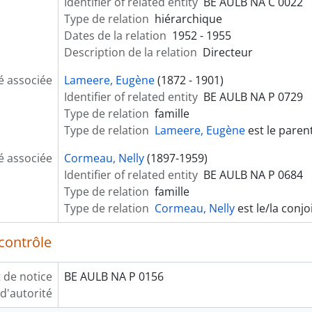
Identifier of related entity
BE AULB NA C 0022
Type de relation
hiérarchique
Dates de la relation
1952 - 1955
Description de la relation
Directeur
é associée
Lameere, Eugène
(1872 - 1901)
Identifier of related entity
BE AULB NA P 0729
Type de relation
famille
Type de relation
Lameere, Eugène
est le paren
é associée
Cormeau, Nelly
(1897-1959)
Identifier of related entity
BE AULB NA P 0684
Type de relation
famille
Type de relation
Cormeau, Nelly
est le/la conjo
contrôle
t de notice
BE AULB NA P 0156
d'autorité