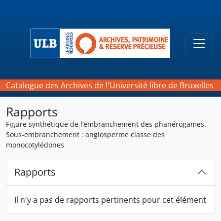
Skip to main content
Togg
Catalogue des Archives de l'Université libre de Bruxelles
Rapports
Figure synthétique de l’embranchement des phanérogames.
Sous-embranchement : angiosperme classe des
monocotylédones
Rapports
Il n'y a pas de rapports pertinents pour cet élément