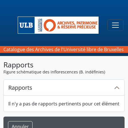
Skip to main content
Togg
Catalogue des Archives de l'Université libre de Bruxelles
Rapports
Figure schématique des inflorescences (B. indéfinies)
Rapports
Il n'y a pas de rapports pertinents pour cet élément
Annuler