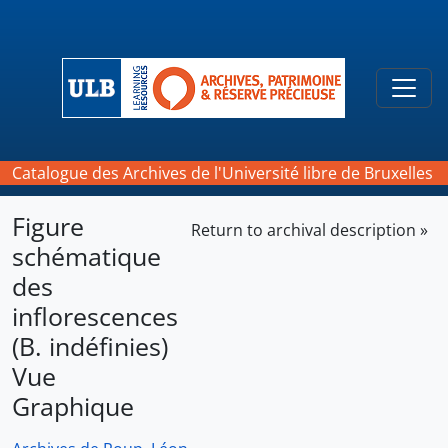
Skip to main content
Togg
Catalogue des Archives de l'Université libre de Bruxelles
Figure
Return to archival description »
schématique
des
inflorescences
(B. indéfinies)
Vue
Graphique