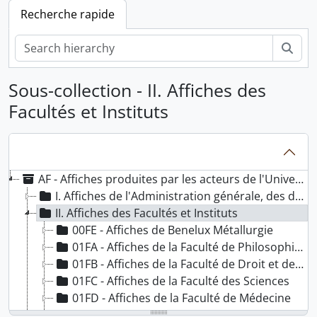
Recherche rapide
Rech
Sous-collection - II. Affiches des
Facultés et Instituts
AF - Affiches produites par les acteurs de l'Université libre de Bruxelles
I. Affiches de l'Administration générale, des départements et des services
II. Affiches des Facultés et Instituts
00FE - Affiches de Benelux Métallurgie
01FA - Affiches de la Faculté de Philosophie et Lettres
01FB - Affiches de la Faculté de Droit et de Criminologie
01FC - Affiches de la Faculté des Sciences
01FD - Affiches de la Faculté de Médecine
01FE - Affiches de l'Ecole Polytechnique de Bruxelles - Faculté des Sciences appliquées