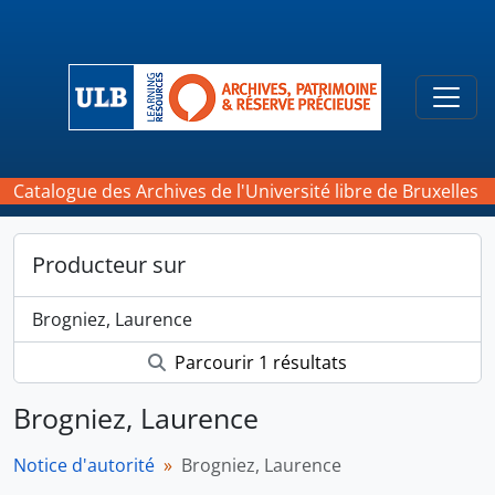
Skip to main content
Togg
Catalogue des Archives de l'Université libre de Bruxelles
Producteur sur
Brogniez, Laurence
Parcourir 1 résultats
Brogniez, Laurence
Notice d'autorité
Brogniez, Laurence