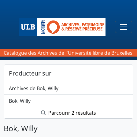
Skip to main content
Togg
Catalogue des Archives de l'Université libre de Bruxelles
Producteur sur
Archives de Bok, Willy
Bok, Willy
Parcourir 2 résultats
Bok, Willy