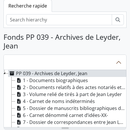
Recherche rapide
Rech
Fonds PP 039 - Archives de Leyder,
Jean
PP 039 - Archives de Leyder, Jean
1 - Documents biographiques
2 - Documents relatifs à des actes notariés et de construction
3 - Volume relié de tirés à part de Jean Leyder
4 - Carnet de noms indéterminés
5 - Dossier de manuscrits bibliographiques de Jean Leyder
6 - Carnet dénommé carnet d’idées-XX-
7 - Dossier de correspondances entre Jean Leyder et le Général George Moulaert
8 - Documents relatifs à l’Union des Anciens de l’Athénée royal d’Ixelles