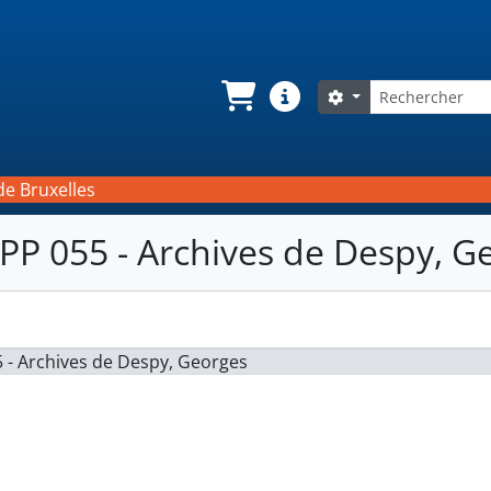
Rechercher
Search options
Panier
Liens rapides
de Bruxelles
PP 055 - Archives de Despy, G
 - Archives de Despy, Georges