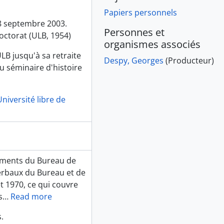
Papiers personnels
18 septembre 2003.
Personnes et
doctorat (ULB, 1954)
organismes associés
LB jusqu'à sa retraite
Despy, Georges
(Producteur)
u séminaire d'histoire
niversité libre de
cuments du Bureau de
erbaux du Bureau et de
 1970, ce qui couvre
s
…
Read more
.