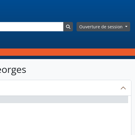
Search in browse page
Ouverture de session
eorges