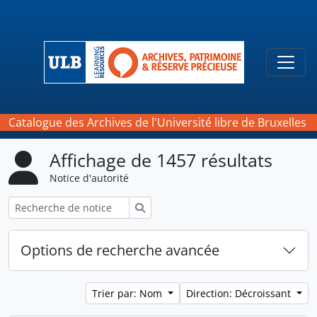
Skip to main content
Togg
Catalogue des Archives de l'Université libre de Bruxelles
Affichage de 1457 résultats
Notice d'autorité
Rechercher
Options de recherche avancée
Trier par: Nom
Direction: Décroissant