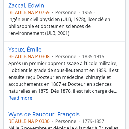
Zaccai, Edwin
BE AULB NA P 0759
·
Personne
·
1955 -
Ingénieur civil physicien (ULB, 1978), licencié en
philosophie et docteur en sciences de
l’environnement (ULB, 2001)
Yseux, Émile
BE AULB NA P 0308
·
Personne
·
1835-1915
Après un premier apprentissage à l’Ecole militaire,
il obtient le grade de sous-lieutenant en 1859. Il est
ensuite reçu Docteur en médecine, chirurgie et
accouchements en 1867 et Docteur en sciences
naturelles en 1875. Dès 1876, il est fait chargé de
…
Read more
Wyns de Raucour, François
BE AULB NA P 0330
·
Personne
·
1779-1857
Né le 6 novembre et décédé le 4 janvier à Bruxelles,