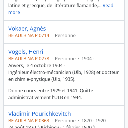
latine et grecque, de littérature flamande,
…
Read
more
Vokaer, Agnès
BE AULB NA P 0714
·
Personne
Vogels, Henri
BE AULB NA P 0278
·
Personne
·
1904 -
Anvers, le 4 octobre 1904 -
Ingénieur électro-mécanicien (Ulb, 1928) et docteur
en chimie-physique (Ulb, 1935).
Donne cours entre 1929 et 1941. Quitte
administrativement l'ULB en 1944.
Vladimir Pourichkevitch
BE AULB NA P 0363
·
Personne
·
1870 - 1920
24 août 1870 à Kichinev - 1 février 1920 à