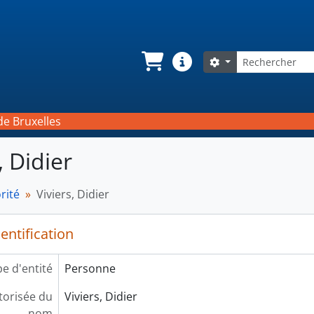
Rechercher
Search options
Panier
Liens rapides
de Bruxelles
, Didier
rité
Viviers, Didier
entification
e d'entité
Personne
orisée du
Viviers, Didier
nom