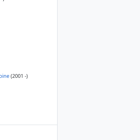
oine
(2001 -)