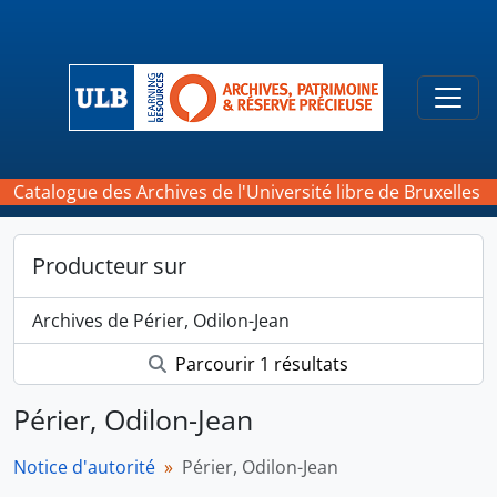
Skip to main content
Togg
Catalogue des Archives de l'Université libre de Bruxelles
Producteur sur
Archives de Périer, Odilon-Jean
Parcourir 1 résultats
Périer, Odilon-Jean
Notice d'autorité
Périer, Odilon-Jean