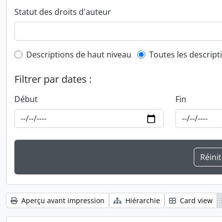
Statut des droits d'auteur
Top-level description filter
Descriptions de haut niveau
Toutes les descript
Filtrer par dates :
Début
Fin
Aperçu avant impression
Hiérarchie
Card view