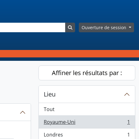
Search in browse page
Ouverture de session
Affiner les résultats par :
Lieu
Tout
Royaume-Uni
1
, 1 résultats
Londres
1
, 1 résultats