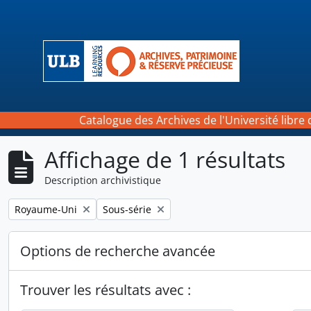
Skip to main content
Catalogue des Archives de l'Université libre 
Affichage de 1 résultats
Description archivistique
Remove filter:
Remove filter:
Royaume-Uni
Sous-série
Options de recherche avancée
Trouver les résultats avec :