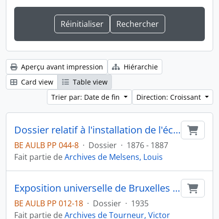
Aperçu avant impression
Hiérarchie
Card view
Table view
Trier par: Date de fin
Direction: Croissant
Dossier relatif à l'installation de l'éclairage dans la ville de Bruxelles
Ajout
BE AULB PP 044-8
·
Dossier
·
1876 - 1887
Fait partie de
Archives de Melsens, Louis
Exposition universelle de Bruxelles : cartes, invitations
Ajout
BE AULB PP 012-18
·
Dossier
·
1935
Fait partie de
Archives de Tourneur, Victor