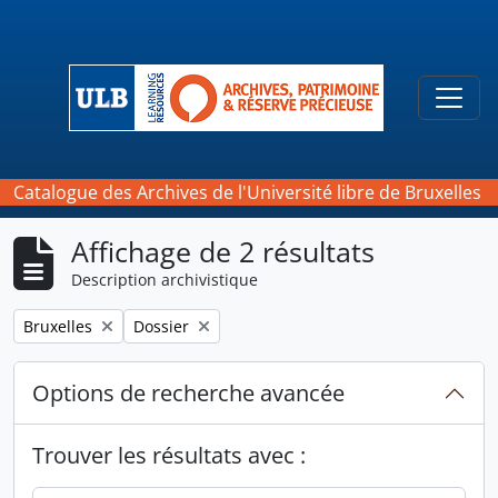
Skip to main content
Togg
Catalogue des Archives de l'Université libre de Bruxelles
Affichage de 2 résultats
Description archivistique
Remove filter:
Remove filter:
Bruxelles
Dossier
Options de recherche avancée
Trouver les résultats avec :