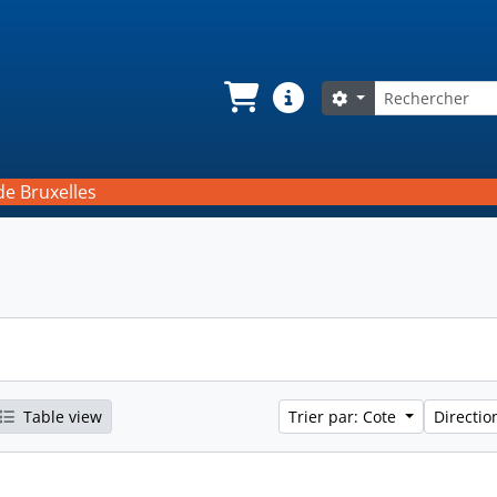
Rechercher
Search options
Panier
Liens rapides
de Bruxelles
Table view
Trier par: Cote
Directio