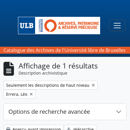
Skip to main content
Togg
Catalogue des Archives de l'Université libre de Bruxelles
Affichage de 1 résultats
Description archivistique
Remove filter:
Seulement les descriptions de haut niveau
Remove filter:
Errera, Léo
Options de recherche avancée
Aperçu avant impression
Hiérarchie