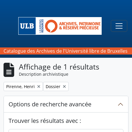
Skip to main content
Togg
Catalogue des Archives de l'Université libre de Bruxelles
Affichage de 1 résultats
Description archivistique
Remove filter:
Remove filter:
Pirenne, Henri
Dossier
Options de recherche avancée
Trouver les résultats avec :