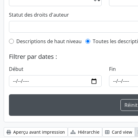
Statut des droits d'auteur
Top-level description filter
Descriptions de haut niveau
Toutes les descript
Filtrer par dates :
Début
Fin
Aperçu avant impression
Hiérarchie
Card view