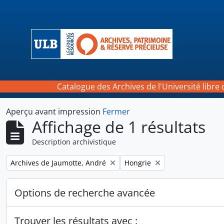
Skip to main content
Catalogue des Archives de l'Université libre 
Aperçu avant impression
Fermer
Affichage de 1 résultats
Description archivistique
Remove filter:
Remove filter:
Archives de Jaumotte, André
Hongrie
Options de recherche avancée
Trouver les résultats avec :