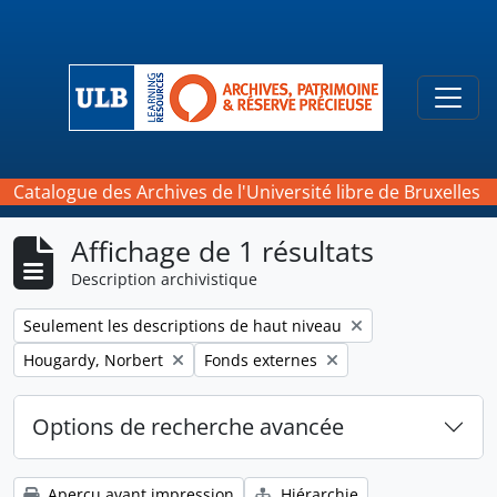
Skip to main content
Togg
Catalogue des Archives de l'Université libre de Bruxelles
Affichage de 1 résultats
Description archivistique
Remove filter:
Seulement les descriptions de haut niveau
Remove filter:
Remove filter:
Hougardy, Norbert
Fonds externes
Options de recherche avancée
Aperçu avant impression
Hiérarchie