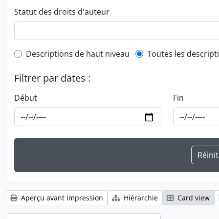
Statut des droits d'auteur
Top-level description filter
Descriptions de haut niveau
Toutes les descript
Filtrer par dates :
Début
Fin
Aperçu avant impression
Hiérarchie
Card view