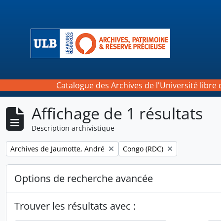
Skip to main content
Catalogue des Archives de l'Université libre 
Affichage de 1 résultats
Description archivistique
Remove filter:
Remove filter:
Archives de Jaumotte, André
Congo (RDC)
Options de recherche avancée
Trouver les résultats avec :