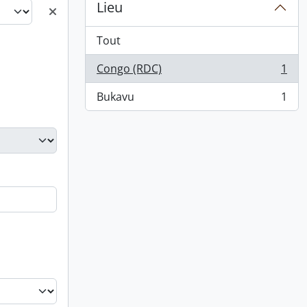
Lieu
Tout
Congo (RDC)
1
, 1 résultats
Bukavu
1
, 1 résultats