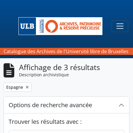
Skip to main content
Togg
Catalogue des Archives de l'Université libre de Bruxelles
Affichage de 3 résultats
Description archivistique
Remove filter:
Espagne
Options de recherche avancée
Trouver les résultats avec :