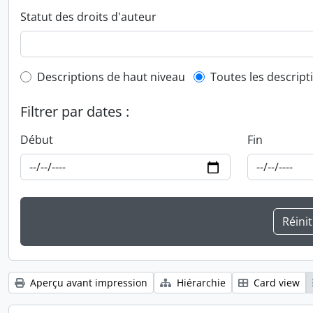
Statut des droits d'auteur
Top-level description filter
Descriptions de haut niveau
Toutes les descript
Filtrer par dates :
Début
Fin
Aperçu avant impression
Hiérarchie
Card view