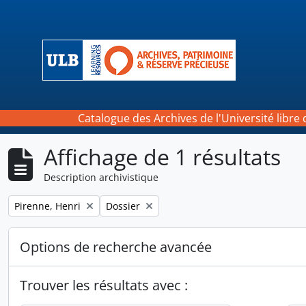
Skip to main content
Catalogue des Archives de l'Université libre 
Affichage de 1 résultats
Description archivistique
Remove filter:
Remove filter:
Pirenne, Henri
Dossier
Options de recherche avancée
Trouver les résultats avec :