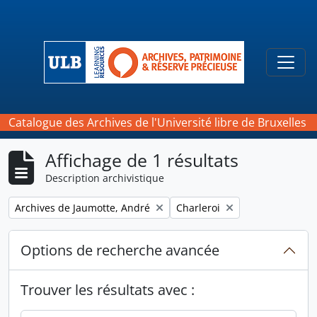
Skip to main content
Togg
Catalogue des Archives de l'Université libre de Bruxelles
Affichage de 1 résultats
Description archivistique
Remove filter:
Remove filter:
Archives de Jaumotte, André
Charleroi
Options de recherche avancée
Trouver les résultats avec :