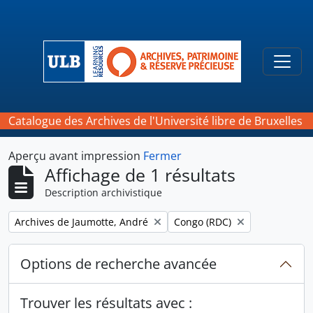
Skip to main content
Togg
Catalogue des Archives de l'Université libre de Bruxelles
Aperçu avant impression
Fermer
Affichage de 1 résultats
Description archivistique
Remove filter:
Remove filter:
Archives de Jaumotte, André
Congo (RDC)
Options de recherche avancée
Trouver les résultats avec :