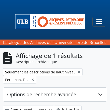
Skip to main content
Togg
Catalogue des Archives de l'Université libre de Bruxelles
Affichage de 1 résultats
Description archivistique
Remove filter:
Seulement les descriptions de haut niveau
Remove filter:
Perelman, Fela
Options de recherche avancée
Aperçu avant impression
Hiérarchie