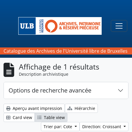
Skip to main content
Togg
Catalogue des Archives de l'Université libre de Bruxelles
Affichage de 1 résultats
Description archivistique
Options de recherche avancée
Aperçu avant impression
Hiérarchie
Card view
Table view
Trier par: Cote
Direction: Croissant