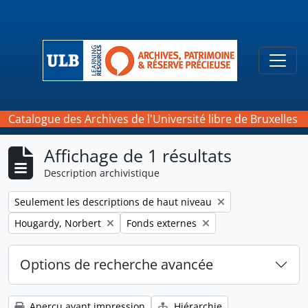
Skip to main content
Togg
Catalogue des Archives de l'Université libre de Bruxelles
Affichage de 1 résultats
Description archivistique
Remove filter:
Seulement les descriptions de haut niveau
Remove filter:
Remove filter:
Hougardy, Norbert
Fonds externes
Options de recherche avancée
Aperçu avant impression
Hiérarchie