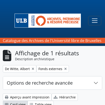
Skip to main content
Togg
Catalogue des Archives de l'Université libre de Bruxelles
Affichage de 1 résultats
Description archivistique
Remove filter:
Remove filter:
De Witte, Albert
Fonds externes
Options de recherche avancée
Aperçu avant impression
Hiérarchie
Card view
Table view