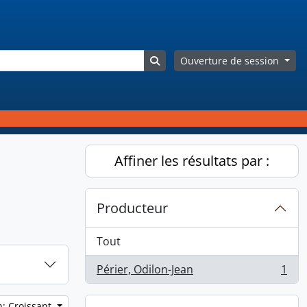
Search in browse page
Ouverture de session
Affiner les résultats par :
Producteur
Tout
Périer, Odilon-Jean
1
, 1 résultats
n: Croissant