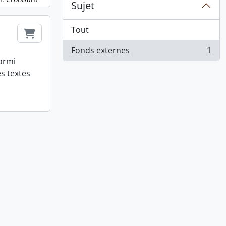
Sujet
Tout
Ajouter au Panier
Fonds externes
1
, 1 résultats
armi
s textes