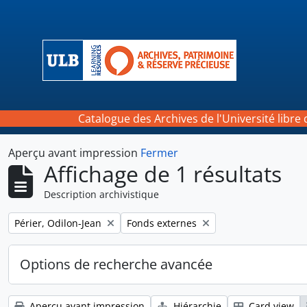
Skip to main content
Catalogue des Archives de l'Université libre 
Aperçu avant impression
Fermer
Affichage de 1 résultats
Description archivistique
Remove filter:
Remove filter:
Périer, Odilon-Jean
Fonds externes
Options de recherche avancée
Aperçu avant impression
Hiérarchie
Card view