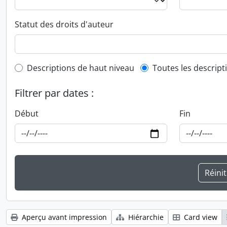
Statut des droits d'auteur
Top-level description filter
Descriptions de haut niveau
Toutes les descript
Filtrer par dates :
Début
Fin
Aperçu avant impression
Hiérarchie
Card view