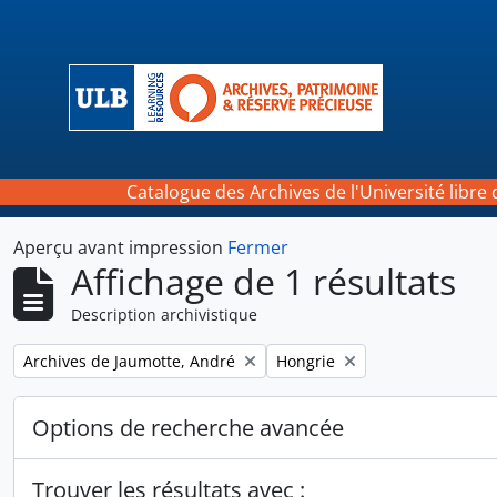
Skip to main content
Catalogue des Archives de l'Université libre 
Aperçu avant impression
Fermer
Affichage de 1 résultats
Description archivistique
Remove filter:
Remove filter:
Archives de Jaumotte, André
Hongrie
Options de recherche avancée
Trouver les résultats avec :