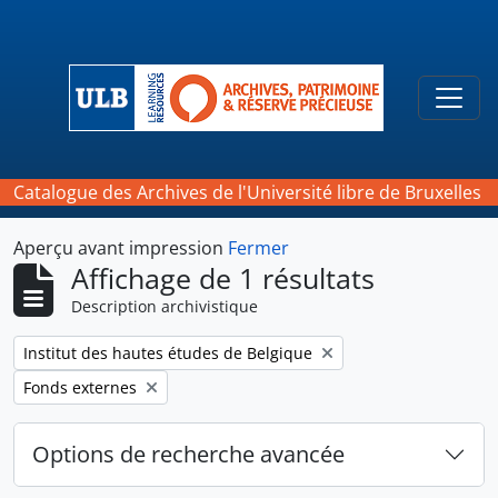
Skip to main content
Togg
Catalogue des Archives de l'Université libre de Bruxelles
Aperçu avant impression
Fermer
Affichage de 1 résultats
Description archivistique
Remove filter:
Institut des hautes études de Belgique
Remove filter:
Fonds externes
Options de recherche avancée