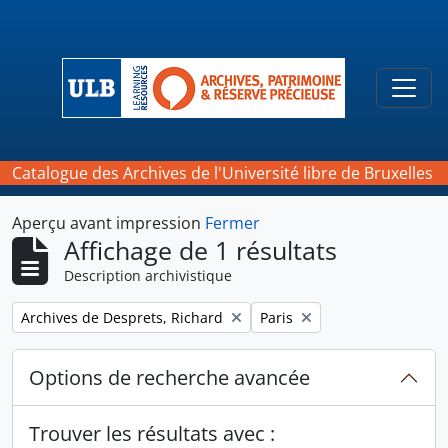
Skip to main content
Togg
Catalogue des Archives de l'Université libre de Bruxelles
Aperçu avant impression
Fermer
Affichage de 1 résultats
Description archivistique
Remove filter:
Remove filter:
Archives de Desprets, Richard
Paris
Options de recherche avancée
Trouver les résultats avec :