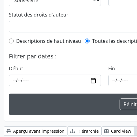
Statut des droits d'auteur
Top-level description filter
Descriptions de haut niveau
Toutes les descript
Filtrer par dates :
Début
Fin
Aperçu avant impression
Hiérarchie
Card view