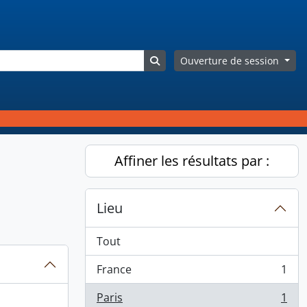
Search in browse page
Ouverture de session
Affiner les résultats par :
Lieu
Tout
France
1
, 1 résultats
Paris
1
, 1 résultats