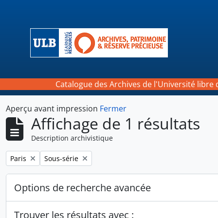
Skip to main content
Catalogue des Archives de l'Université libre 
Aperçu avant impression
Fermer
Affichage de 1 résultats
Description archivistique
Remove filter:
Remove filter:
Paris
Sous-série
Options de recherche avancée
Trouver les résultats avec :