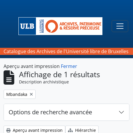
Skip to main content
Togg
Catalogue des Archives de l'Université libre de Bruxelles
Aperçu avant impression
Fermer
Affichage de 1 résultats
Description archivistique
Remove filter:
Mbandaka
Options de recherche avancée
Aperçu avant impression
Hiérarchie